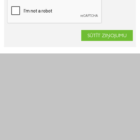
SŪTĪT ZIŅOJUMU