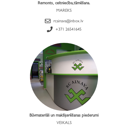
Remonts, celtniecība,tāmēšana.
MAREKS
rcainava@inbox.lv
+371 26541645
Būvmateriāli un makšķerēšanas piederumi
VEIKALS