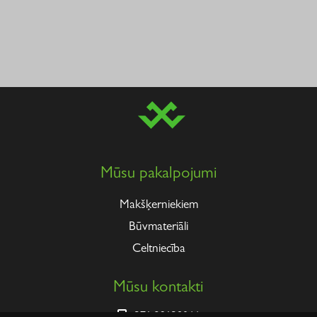
Mūsu pakalpojumi
Makšķerniekiem
Būvmateriāli
Celtniecība
Mūsu kontakti