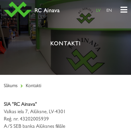
RC Ainava
LV
EN
KONTAKTI
Sākums
Kontakti
SIA "RC Ainava"
Valkas iela 7, Alūksne, LV-4301
Reģ. nr. 43202005939
A/S SEB banka Alūksnes filiāle